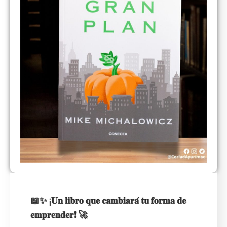
📖✨ ¡𝐔𝐧 𝐥𝐢𝐛𝐫𝐨 𝐪𝐮𝐞 𝐜𝐚𝐦𝐛𝐢𝐚𝐫𝐚́ 𝐭𝐮 𝐟𝐨𝐫𝐦𝐚 𝐝𝐞
𝐞𝐦𝐩𝐫𝐞𝐧𝐝𝐞𝐫❗ 🚀