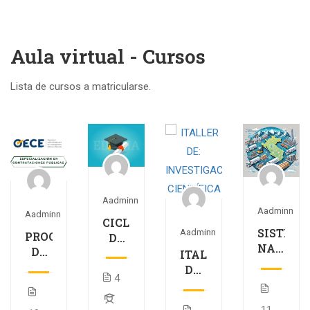
Aula virtual - Cursos
Lista de cursos a matricularse.
Aadminn
Aadminn
Aadminn
CICLO
SISTEM
Aadminn
o
PROGRAMA
DE
NACION
DE
PONENCIAS
ITALLER
DE
ESPECIALIZACIÓN
ACADÉMICAS
DE:
ABASTE
4
rativa
EN
INVESTIGACIÓN
CONTRATACIONES
CIENTÍFICA
11