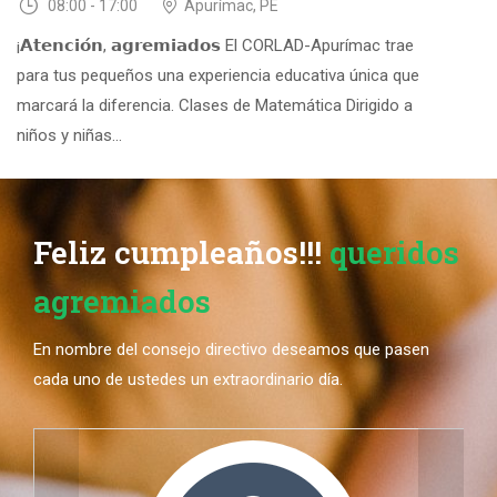
08:00 - 17:00
Apurímac, PE
¡𝗔𝘁𝗲𝗻𝗰𝗶𝗼́𝗻, 𝗮𝗴𝗿𝗲𝗺𝗶𝗮𝗱𝗼𝘀 El CORLAD-Apurímac trae
para tus pequeños una experiencia educativa única que
marcará la diferencia. Clases de Matemática Dirigido a
niños y niñas...
Feliz cumpleaños!!!
queridos
agremiados
En nombre del consejo directivo deseamos que pasen
cada uno de ustedes un extraordinario día.