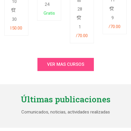
PÚBLICAS
10
24
28
Gratis
9
30
S/70.00
1
S/150.00
S/70.00
VER MAS CURSOS
Últimas publicaciones
Comunicados, noticias, actividades realizadas